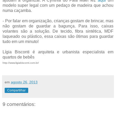
ajudam a organizar. A Cynthia do Fala Mãe! fez
aqui
um
modelo super legal com um pedaço de madeira que achou
numa caçamba.
- Por falar em organização, crianças gostam de brincar, mas
não gostam de guardar a bagunça. Para isso, caixas
volantes são a solução. De tecido, fibra sintética, MDF
laqueado ou plástico, essa caixas são ótimas para guardar
tudo em um minuto!
Lígia Bisconti é arquiteta e urbanista especialista em
quartos de bebês
http://www.ligiabisconti.com.br/
em
agosto 26, 2013
Compartilhar
9 comentários: