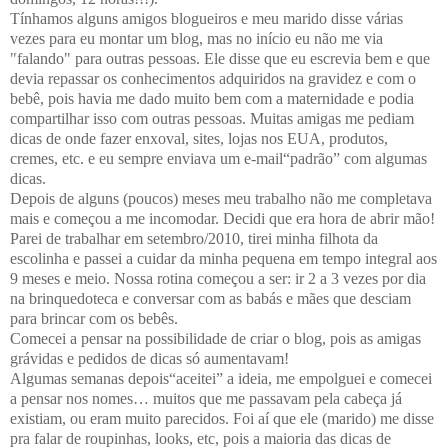
Tínhamos alguns amigos blogueiros e meu marido disse várias
vezes para eu montar um blog, mas no início eu não me via
"falando" para outras pessoas. Ele disse que eu escrevia bem e que
devia repassar os conhecimentos adquiridos na gravidez e com o
bebê, pois havia me dado muito bem com a maternidade e podia
compartilhar isso com outras pessoas. Muitas amigas me pediam
dicas de onde fazer enxoval, sites, lojas nos EUA, produtos,
cremes, etc. e eu sempre enviava um e-mail“padrão” com algumas
dicas.
Depois de alguns (poucos) meses meu trabalho não me completava
mais e começou a me incomodar. Decidi que era hora de abrir mão!
Parei de trabalhar em setembro/2010, tirei minha filhota da
escolinha e passei a cuidar da minha pequena em tempo integral aos
9 meses e meio. Nossa rotina começou a ser: ir 2 a 3 vezes por dia
na brinquedoteca e conversar com as babás e mães que desciam
para brincar com os bebês.
Comecei a pensar na possibilidade de criar o blog, pois as amigas
grávidas e pedidos de dicas só aumentavam!
Algumas semanas depois“aceitei” a ideia, me empolguei e comecei
a pensar nos nomes… muitos que me passavam pela cabeça já
existiam, ou eram muito parecidos. Foi aí que ele (marido) me disse
pra falar de roupinhas, looks, etc, pois a maioria das dicas de