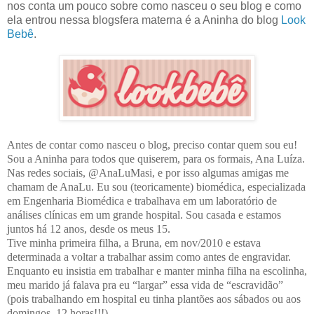
nos conta um pouco sobre como nasceu o seu blog e como
ela entrou nessa blogsfera materna é a Aninha do blog
Look
Bebê
.
Antes de contar como nasceu o blog, preciso contar quem sou eu!
Sou a Aninha para todos que quiserem, para os formais, Ana Luíza.
Nas redes sociais, @AnaLuMasi, e por isso algumas amigas me
chamam de AnaLu. Eu sou (teoricamente) biomédica, especializada
em Engenharia Biomédica e trabalhava em um laboratório de
análises clínicas em um grande hospital. Sou casada e estamos
juntos há 12 anos, desde os meus 15.
Tive minha primeira filha, a Bruna, em nov/2010 e estava
determinada a voltar a trabalhar assim como antes de engravidar.
Enquanto eu insistia em trabalhar e manter minha filha na escolinha,
meu marido já falava pra eu “largar” essa vida de “escravidão”
(pois trabalhando em hospital eu tinha plantões aos sábados ou aos
domingos, 12 horas!!!).