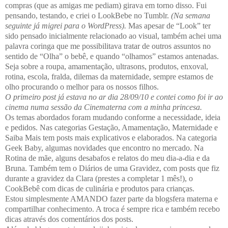
compras (que as amigas me pediam) girava em torno disso. Fui
pensando, testando, e criei o LookBebe no Tumblr.
(Na semana
seguinte já migrei para o WordPress).
Mas apesar de “Look” ter
sido pensado inicialmente relacionado ao visual, também achei uma
palavra coringa que me possibilitava tratar de outros assuntos no
sentido de “Olha” o bebê, e quando “olhamos” estamos antenadas.
Seja sobre a roupa, amamentação, ultrasons, produtos, enxoval,
rotina, escola, fralda, dilemas da maternidade, sempre estamos de
olho procurando o melhor para os nossos filhos.
O primeiro post já estava no ar dia 28/09/10 e contei como foi ir ao
cinema numa sessão da Cinematerna com a minha princesa.
Os temas abordados foram mudando conforme a necessidade, ideia
e pedidos. Nas categorias Gestação, Amamentação, Maternidade e
Saiba Mais tem posts mais explicativos e elaborados. Na categoria
Geek Baby, algumas novidades que encontro no mercado. Na
Rotina de mãe, alguns desabafos e relatos do meu dia-a-dia e da
Bruna. Também tem o Diários de uma Gravidez, com posts que fiz
durante a gravidez da Clara (prestes a completar 1 mês!), o
CookBebê com dicas de culinária e produtos para crianças.
Estou simplesmente AMANDO fazer parte da blogsfera materna e
compartilhar conhecimento. A troca é sempre rica e também recebo
dicas através dos comentários dos posts.