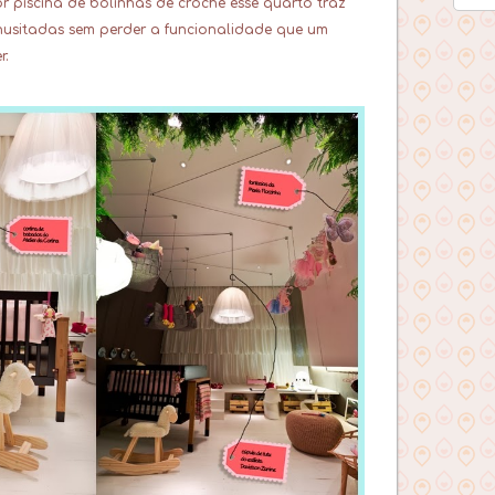
 piscina de bolinhas de croché esse quarto traz
 inusitadas sem perder a funcionalidade que um
r.