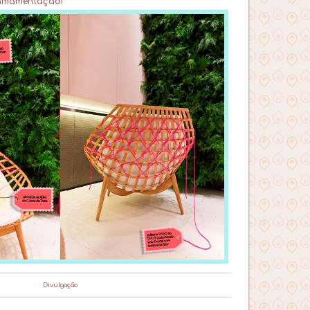
 amamentação
!
Divulgação