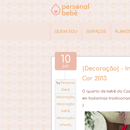
QUEM SOU
SERVIÇOS
PLANO
10
jun
|Decoração| - I
Cor 2013
by
Personal
Bebê
O
quarto de bebê
da Casa
decoração
,
em bailarinas tradicionai
decoração
:)
bebê
,
decoração
infantil
,