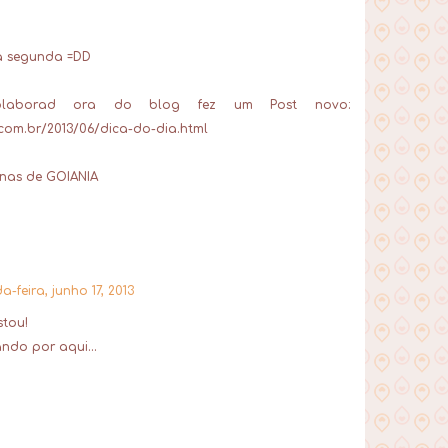
a segunda =DD
olaborad ora do blog fez um Post novo:
com.br/2013/06/dica-do-dia.html
inas de GOIANIA
-feira, junho 17, 2013
stou!
do por aqui...