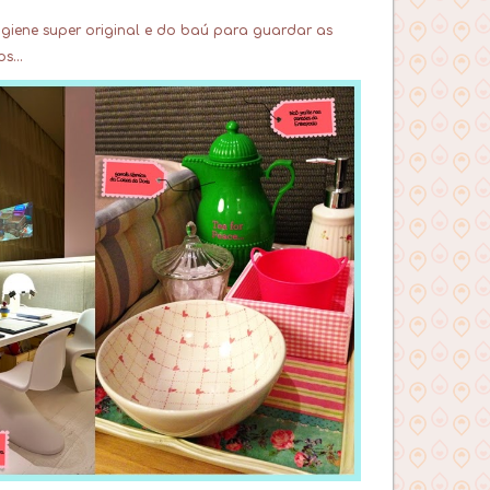
higiene
super original e do baú para guardar as
s...