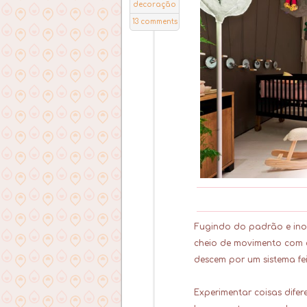
decoração
quarto
,
13 comments
decoração
quarto
bebê
,
quarto bebê
casa cor
2013
Fugindo do padrão e in
cheio de movimento com c
descem por um sistema fei
Experimentar coisas difere