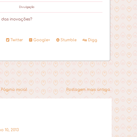
Divulgação
 das inovações?
Twitter
Google+
Stumble
Digg
Página inicial
Postagem mais antiga
o 10, 2013