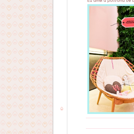
Eu amei a
poltrona de